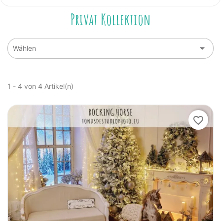
Privat Kollektion

Wählen
1 - 4 von 4 Artikel(n)
favorite_border