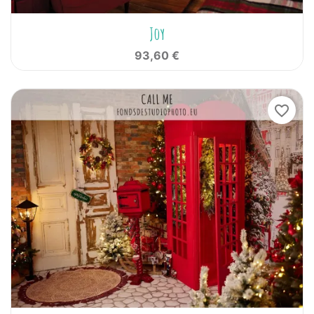
Joy
93,60 €
favorite_border