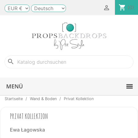
shopping_cart

(0)
search
MENÜ
Startseite
Wand & Boden
Privat Kollektion
PRIVAT KOLLEKTION
Ewa Łagowska