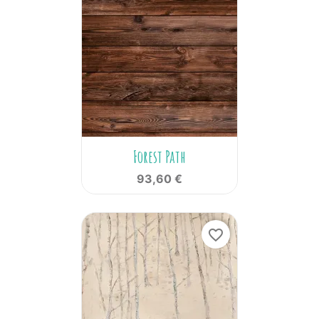
Forest Path
93,60 €
favorite_border