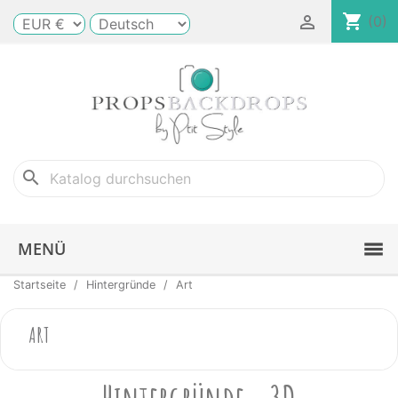
shopping_cart

(0)
search
MENÜ
Startseite
Hintergründe
Art
ART