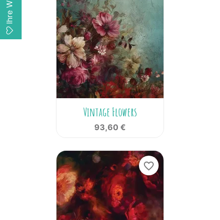
Vintage Flowers
93,60 €
favorite_border