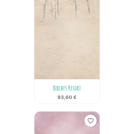
Birches Resort
93,60 €
favorite_border