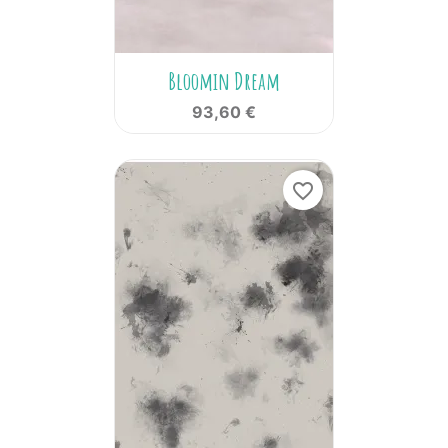
Bloomin Dream
93,60 €
favorite_border