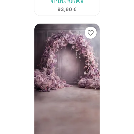
Athena Window
93,60 €
favorite_border