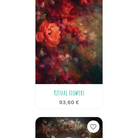
Ritual FLowers
93,60 €
favorite_border