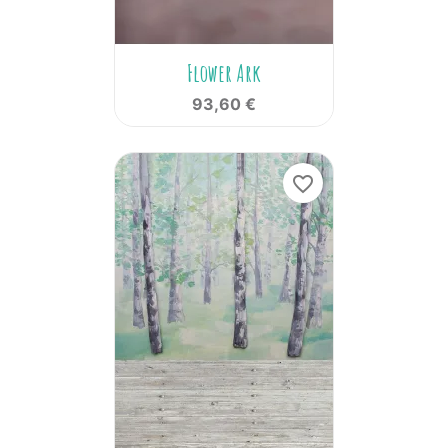
Flower Ark
93,60 €
favorite_border