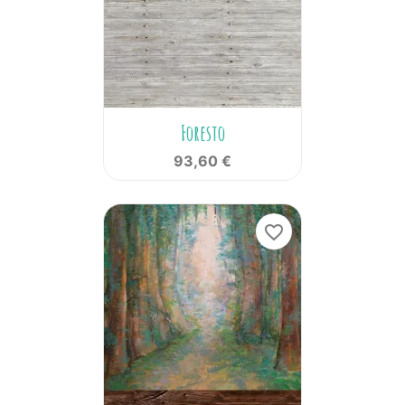
Foresto
93,60 €
favorite_border