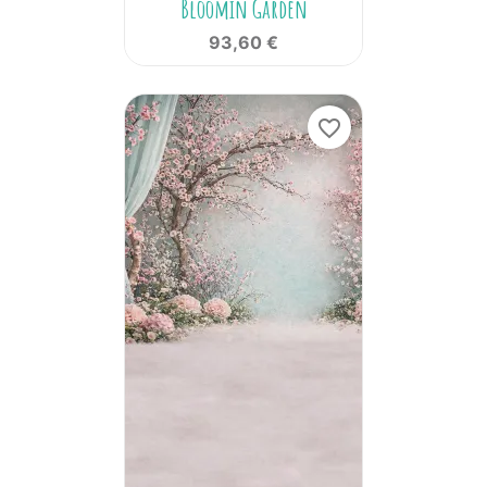
Bloomin Garden
93,60 €
favorite_border