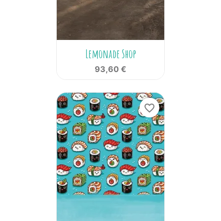
Lemonade Shop
93,60 €
favorite_border