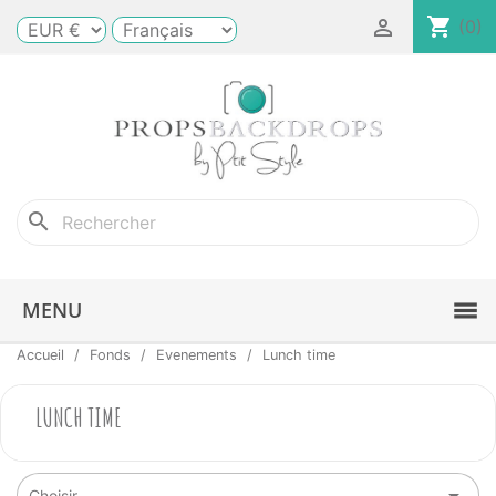
shopping_cart

(0)
search
MENU
Accueil
Fonds
Evenements
Lunch time
LUNCH TIME

Choisir