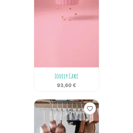
Lovely Cake
93,60 €
favorite_border