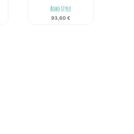

Aperçu rapide
Boho Style
93,60 €