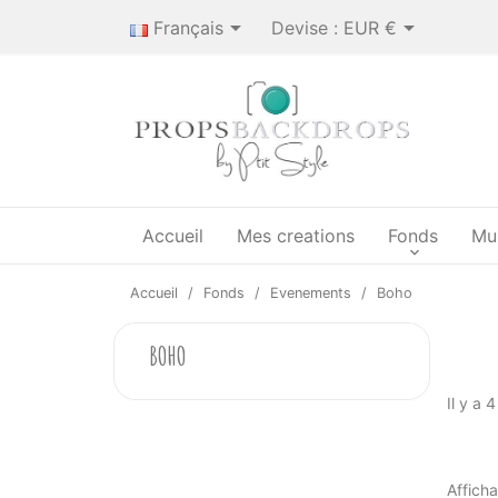


Français
Devise :
EUR €
Accueil
Mes creations
Fonds
Mu
Accueil
Fonds
Evenements
Boho
BOHO
Il y a 
Afficha