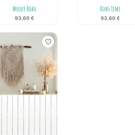


Aperçu rapide
Aperçu rapide
Moody Boho
Boho Time
93,60 €
93,60 €
favorite_border