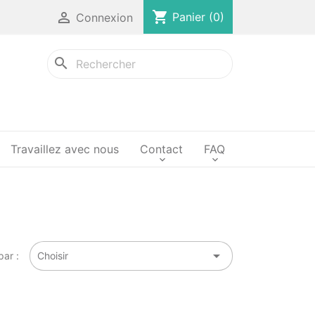
shopping_cart

Panier
(0)
Connexion
search
Travaillez avec nous
Contact
FAQ

par :
Choisir